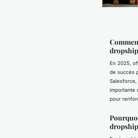
Comment 
dropship
En 2025, off
de succès p
Salesforce,
importante 
pour renforc
Pourquoi
dropship