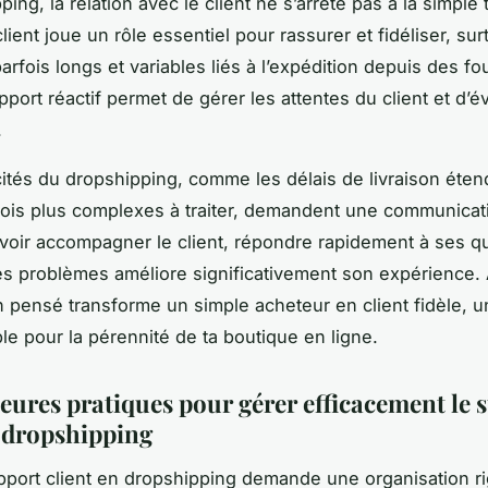
ing, la relation avec le client ne s’arrête pas à la simple 
lient joue un rôle essentiel pour rassurer et fidéliser, sur
arfois longs et variables liés à l’expédition depuis des f
pport réactif permet de gérer les attentes du client et d’év
.
cités du dropshipping, comme les délais de livraison éten
fois plus complexes à traiter, demandent une communicati
avoir accompagner le client, répondre rapidement à ses q
s problèmes améliore significativement son expérience. 
n pensé transforme un simple acheteur en client fidèle, u
le pour la pérennité de ta boutique en ligne.
leures pratiques pour gérer efficacement le 
n dropshipping
upport client en dropshipping demande une organisation r