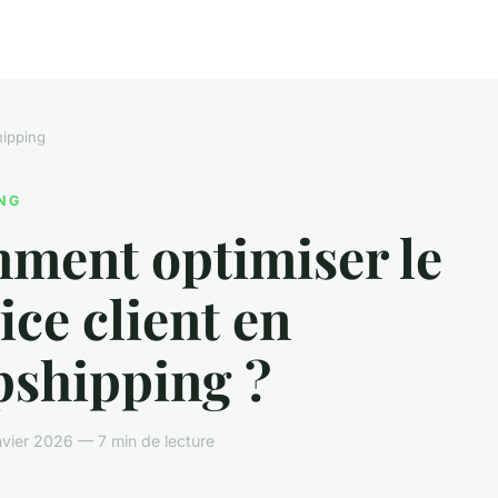
ipping
NG
ment optimiser le
ice client en
pshipping ?
vier 2026 — 7 min de lecture