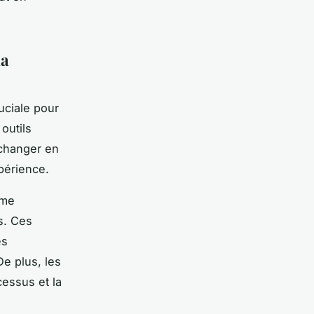
la
uciale pour
outils
échanger en
xpérience.
mme
s. Ces
es
De plus, les
cessus et la