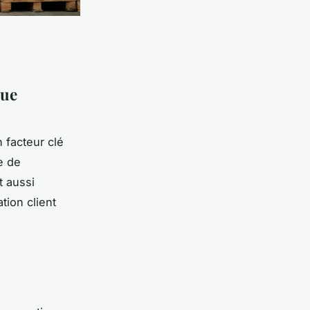
que
n facteur clé
e de
t aussi
tion client