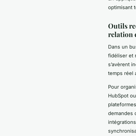
optimisant 
Outils r
relation
Dans un bus
fidéliser e
s’avèrent i
temps réel 
Pour organ
HubSpot ou 
plateformes
demandes cl
intégrations
synchronisa