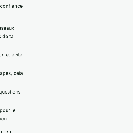
 confiance
réseaux
 de ta
on et évite
tapes, cela
 questions
pour le
ion.
ut en