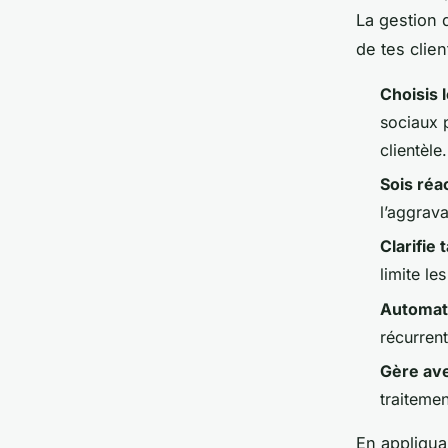
La gestion 
de tes clie
Choisis 
sociaux 
clientèle.
Sois réac
l’aggrav
Clarifie 
limite le
Automati
récurren
Gère ave
traiteme
En appliquan