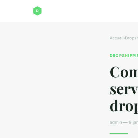
Accueil
›
Dropsh
DROPSHIPPI
Com
serv
dro
admin — 9 jan