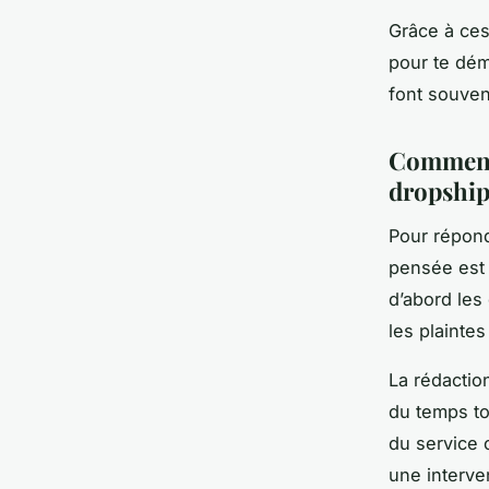
Grâce à ces
pour te dém
font souvent
Comment 
dropship
Pour répond
pensée est e
d’abord les
les plaintes
La rédactio
du temps to
du service c
une interv