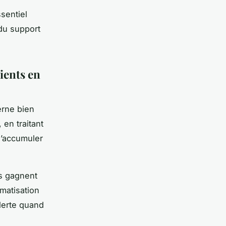
sentiel
 du support
ients en
erne bien
 en traitant
d’accumuler
es gagnent
matisation
alerte quand