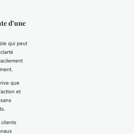
nte d’une
ble qui peut
clarté
facilement
ement.
rrive que
action et
 sans
ts.
 clients
canaux