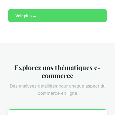
Voir plus →
Explorez nos thématiques e-
commerce
Des analyses détaillées pour chaque aspect du
commerce en ligne