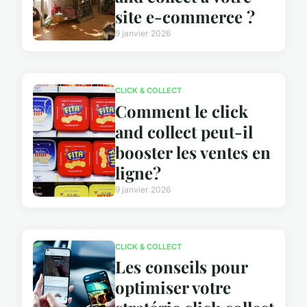
site e-commerce ?
9 janvier 2026
CLICK & COLLECT
Comment le click
and collect peut-il
booster les ventes en
ligne?
9 janvier 2026
CLICK & COLLECT
Les conseils pour
optimiser votre