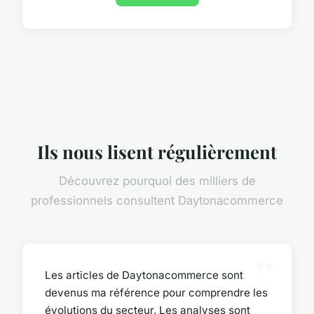
Ils nous lisent régulièrement
Découvrez pourquoi des milliers de
professionnels consultent Daytonacommerce
Les articles de Daytonacommerce sont
devenus ma référence pour comprendre les
évolutions du secteur. Les analyses sont