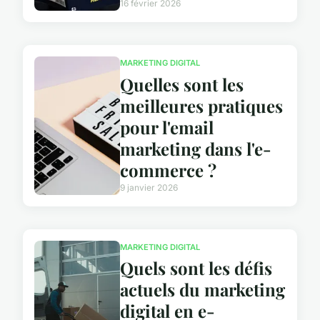
16 février 2026
MARKETING DIGITAL
Quelles sont les
meilleures pratiques
pour l'email
marketing dans l'e-
commerce ?
9 janvier 2026
MARKETING DIGITAL
Quels sont les défis
actuels du marketing
digital en e-