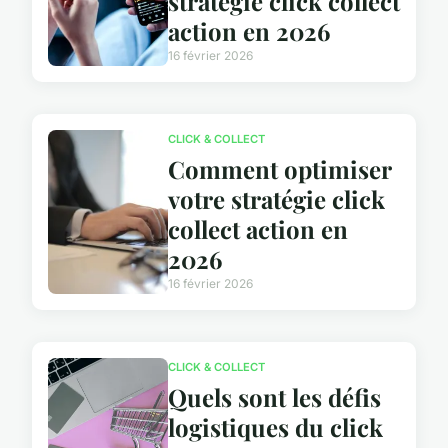
stratégie click collect
action en 2026
16 février 2026
CLICK & COLLECT
Comment optimiser
votre stratégie click
collect action en
2026
16 février 2026
CLICK & COLLECT
Quels sont les défis
logistiques du click