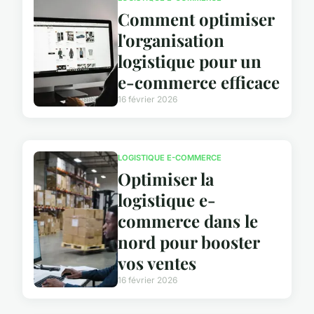
Comment optimiser
l'organisation
logistique pour un
e-commerce efficace
16 février 2026
LOGISTIQUE E-COMMERCE
Optimiser la
logistique e-
commerce dans le
nord pour booster
vos ventes
16 février 2026