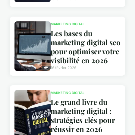
MARKETING DIGITAL
Les bases du
marketing digital seo
pour optimiser votre
visibilité en 2026
16 février 2026
MARKETING DIGITAL
Le grand livre du
marketing digital :
stratégies clés pour
réussir en 2026