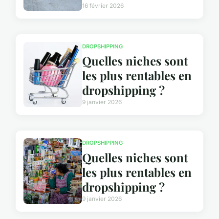
16 février 2026
DROPSHIPPING
Quelles niches sont
les plus rentables en
dropshipping ?
9 janvier 2026
DROPSHIPPING
Quelles niches sont
les plus rentables en
dropshipping ?
9 janvier 2026