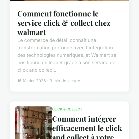
Comment fonctionne le
service click & collect chez
walmart
Le commerce de détail connaît une
transformation profonde avec l'intégration
des technologies numériques, et Walmart se
positionne en leader grâce à son service de
click and collec...
16 février 2026 · 9 min de lecture
CLICK & COLLECT
Comment intégrer
efficacement le click
and collect à votre