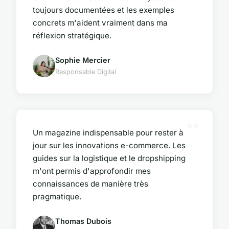
toujours documentées et les exemples
concrets m'aident vraiment dans ma
réflexion stratégique.
Sophie Mercier
Responsable Digital
Un magazine indispensable pour rester à
jour sur les innovations e-commerce. Les
guides sur la logistique et le dropshipping
m'ont permis d'approfondir mes
connaissances de manière très
pragmatique.
Thomas Dubois