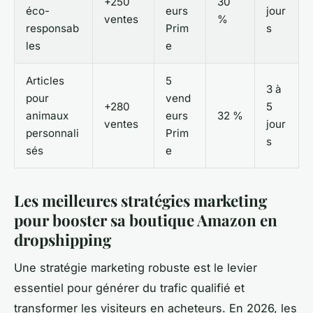
+250
30
éco-
eurs
jour
ventes
%
responsab
Prim
s
les
e
Articles
5
3 à
pour
vend
+280
5
animaux
eurs
32 %
ventes
jour
personnali
Prim
s
sés
e
Les meilleures stratégies marketing
pour booster sa boutique Amazon en
dropshipping
Une stratégie marketing robuste est le levier
essentiel pour générer du trafic qualifié et
transformer les visiteurs en acheteurs. En 2026, les