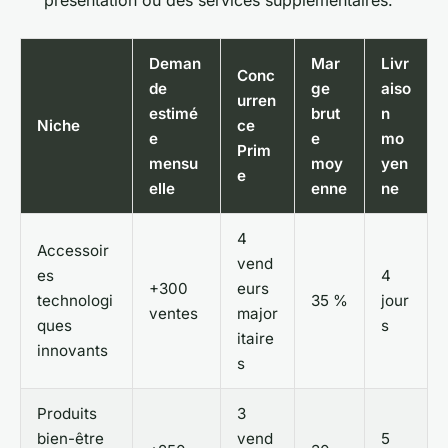
Deman
Mar
Livr
Conc
de
ge
aiso
urren
estimé
brut
n
Niche
ce
e
e
mo
Prim
mensu
moy
yen
e
elle
enne
ne
4
Accessoir
vend
es
4
+300
eurs
technologi
35 %
jour
ventes
major
ques
s
itaire
innovants
s
Produits
3
bien-être
vend
5